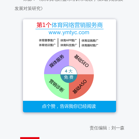
发展对策研究》
责任编辑：刘一森