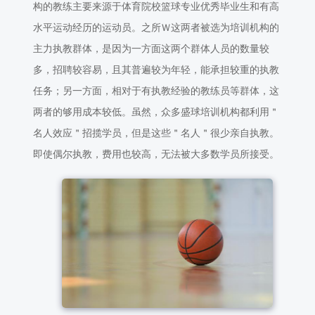
构的教练主要来源于体育院校篮球专业优秀毕业生和有高
水平运动经历的运动员。之所Ｗ这两者被选为培训机构的
主力执教群体，是因为一方面这两个群体人员的数量较
多，招聘较容易，且其普遍较为年轻，能承担较重的执教
任务；另一方面，相对于有执教经验的教练员等群体，这
两者的够用成本较低。虽然，众多盛球培训机构都利用＂
名人效应＂招揽学员，但是这些＂名人＂很少亲自执教。
即使偶尔执教，费用也较高，无法被大多数学员所接受。