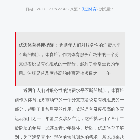
日期：2017-12-06 22:43 / 来源：
优迈体育
/ 浏览量：
优迈体育导读提醒：
近两年人们对服务性的消费水平
不断的增加，体育培训作为体育服务市场中的一个分
支或者说是有机组成的一部分，起到了非常重要的作
用。篮球是普及度很高的体育运动项目之一，年
近两年人们对服务性的消费水平不断的增加，体育培
训作为体育服务市场中的一个分支或者说是有机组成的一
部分，起到了非常重要的作用。篮球是普及度很高的体育
运动项目之一，年龄层次涉及广泛，这样就吸引了各个年
龄阶层的参与，尤其是青少年群体。所以，优迈体育了解
到，为了满足青少年群体的篮球训练的需求，所以越来越