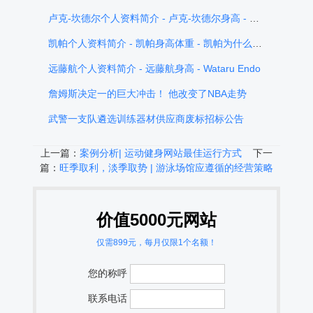
卢克-坎德尔个人资料简介 - 卢克-坎德尔身高 - Luke Cundle
凯帕个人资料简介 - 凯帕身高体重 - 凯帕为什么叫教练？
远藤航个人资料简介 - 远藤航身高 - Wataru Endo
詹姆斯决定一的巨大冲击！ 他改变了NBA走势
武警一支队遴选训练器材供应商废标招标公告
上一篇：
案例分析| 运动健身网站最佳运行方式
下一
篇：
旺季取利，淡季取势 | 游泳场馆应遵循的经营策略
价值5000元网站
仅需899元，每月仅限1个名额！
您的称呼
联系电话