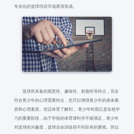
专业化的篮球培训市场逐渐形成。
篮球所具备的观赏性、趣味性、刺激性等特点，完全
符合青少年的心理需要特点，也可以增强青少年的身体素
质和心理素质。优迈体育了解到， 青少年时期正是在校学
习的重要阶段，由于学校的体育课时并不能满足，青少年
对篮球的兴趣度，篮球业余训练得不到应有的重视。所以