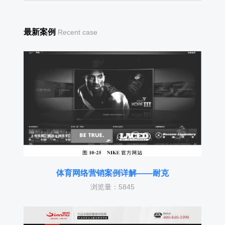
最新案例
Recent case
体育网络营销案例详解——耐克
浏览量：5845