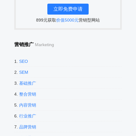
899元获取
价值5000元
营销型网站
营销推广
Marketing
1.
SEO
2.
SEM
3.
基础推广
4.
整合营销
5.
内容营销
6.
行业推广
7.
品牌营销