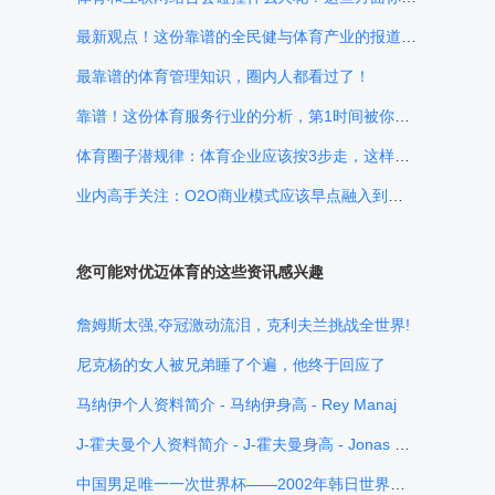
最新观点！这份靠谱的全民健与体育产业的报道，你收到了吗?
最靠谱的体育管理知识，圈内人都看过了！
靠谱！这份体育服务行业的分析，第1时间被你看见！
体育圈子潜规律：体育企业应该按3步走，这样才能抓住客户的心
业内高手关注：O2O商业模式应该早点融入到体育产业中！
您可能对优迈体育的这些资讯感兴趣
詹姆斯太强,夺冠激动流泪，克利夫兰挑战全世界!
尼克杨的女人被兄弟睡了个遍，他终于回应了
马纳伊个人资料简介 - 马纳伊身高 - Rey Manaj
J-霍夫曼个人资料简介 - J-霍夫曼身高 - Jonas Hofmann
中国男足唯一一次世界杯——2002年韩日世界杯中国男足0胜3负，0进球