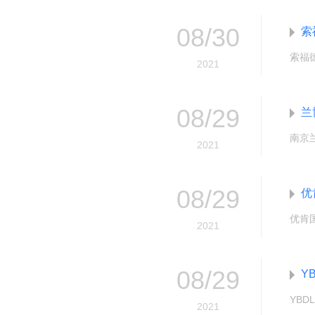
08
/
30
索
2021
08
/
29
兰
2021
08
/
29
优
2021
08
/
29
Y
2021