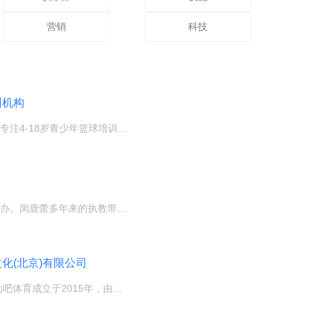
营销
科技
训机构
上海李秋平篮球俱乐部简介 上海李秋平篮球俱乐部正式成立于2001年，是一家专注4-18岁青少年篮球培训的机构。是由培养了姚明、刘炜、李根等一批国手，同时担任上海东方男篮主教练
闵鹿蕾篮球训练营 闵鹿蕾篮球训练营成立于2012年，由冠军教头闵鹿蕾一手创办。闵鹿蕾多年来的执教带队风格和教育管理理念，让他在国内篮坛独树一帜，不仅拥有良好的口碑，更是
文化(北京)有限公司
动吧体育 动吧体育简介 中国最大、唯一覆盖全国范围的国际体育全产业平台 动吧体育成立于2015年，由著名的中美互联网企业家白强，前荷兰国家足球队队长韦斯利斯内德，以及中国最