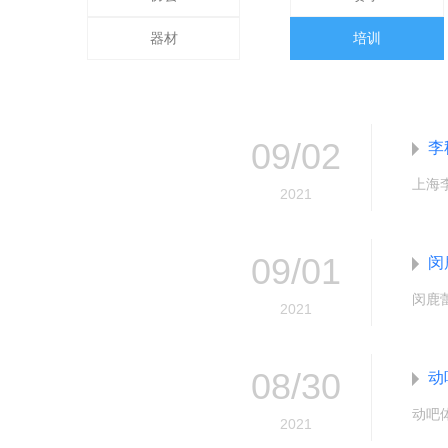
器材
培训
09
/
02
李
2021
09
/
01
闵
2021
08
/
30
动
2021