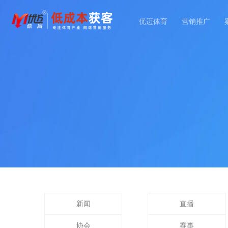
优迈体育
营销推广
新闻
直播
协会
赛事