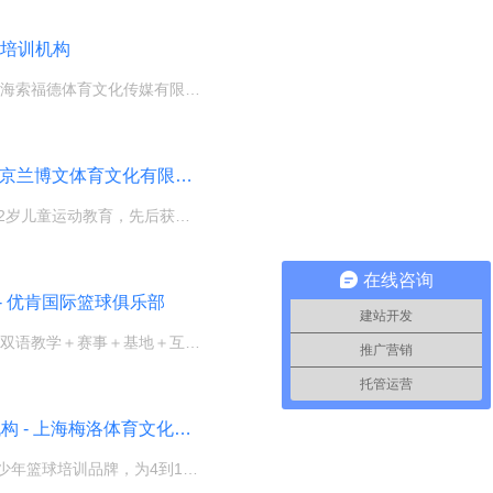
体育培训机构
索福德体育－足球场地运营｜少儿足球培训｜业余足球联赛 索福德体育简介 上海索福德体育文化传媒有限公司（SoccerWorld）源自欧洲，2007年登陆中国，是世界领先的足球场地运营、体
南京兰博文体育文化有限公司
南京兰博文体育 兰博文体育简介 南京兰博文体育成立于2012年，主要从事3-12岁儿童运动教育，先后获得奥运冠军、华谊兄弟等战略投资。于2017年联合南京体院成立兰博文学院，旨在助
在线咨询
 - 优肯国际篮球俱乐部
建站开发
优肯国际篮球俱乐部 优肯国际篮球俱乐部成立于2011年初，从单一培训成长为双语教学＋赛事＋基地＋互联网科技的四维发展模式的青少年体育教育科技公司。 优肯以培养身能和心能阳
推广营销
托管运营
上海梅洛体育文化传播有限公司
YBDL青少年篮球发展联盟 YBDL介绍 YBDL青少年篮球发展联盟是外教双语青少年篮球培训品牌，为4到18岁青少年提供国际化、多元化的篮球培训、辅之赛事、测试、运动科技等配套产品。通