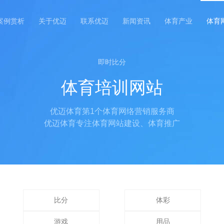
案例赏析
关于优迈
联系优迈
新闻资讯
体育产业
体育
即时比分
体育培训网站
优迈体育第1个体育网络营销服务商
优迈体育专注体育网站建设、体育推广
比分
体彩
游戏
用品