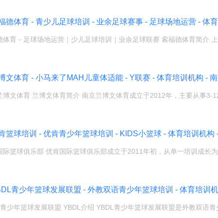
福德体育 - 青少儿足球培训 - 业余足球赛事 - 足球场地运营 - 
博文体育 - 小马来了MAH儿童体适能 - Y联赛 - 体育培训机构 - 
肯篮球培训 - 优肯青少年篮球培训 - KIDS小篮球 - 体育培训机构
BDL青少年篮球发展联盟 - 外教双语青少年篮球培训 - 体育培训机构 - 