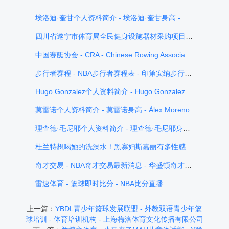
埃洛迪·奎甘个人资料简介 - 埃洛迪·奎甘身高 - Elodie Guegan
四川省遂宁市体育局全民健身设施器材采购项目公开招标采购公告
中国赛艇协会 - CRA - Chinese Rowing Association
步行者赛程 - NBA步行者赛程表 - 印第安纳步行者队比赛赛程安排 - Indiana Pacers - 球探体育NBA
Hugo Gonzalez个人资料简介 - Hugo Gonzalez身高 - Hugo Gonzalez
莫雷诺个人资料简介 - 莫雷诺身高 - Àlex Moreno
理查德·毛尼耶个人资料简介 - 理查德·毛尼耶身高 - Richard Maunier
杜兰特想喝她的洗澡水！黑寡妇斯嘉丽有多性感
奇才交易 - NBA奇才交易最新消息 - 华盛顿奇才队 - Washington Wizards - 球探体育NBA
雷速体育 - 篮球即时比分 - NBA比分直播
上一篇：
YBDL青少年篮球发展联盟 - 外教双语青少年篮
球培训 - 体育培训机构 - 上海梅洛体育文化传播有限公司