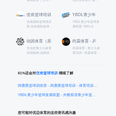
赛事 - 足球场
适能 - Y联赛 -
球培训｜业余足球
兰博文体育成立于
联赛 索福德体育简
2012年，主要从事
地运营 - 体育
体育培训机构
介 上...
3-12岁...
优肯篮球培训
YBDL青少年
培训机构
- 南京兰博文
- 优肯青少年
篮球发展联盟
体育文化有限
优肯国际篮球俱乐
YBDL青少年篮球发
篮球培训 -
- 外教双语青
公司
部 优肯国际篮球俱
展联盟 YBDL介绍
KIDS小篮球 -
少年篮球培训
乐部成立于2011年
YBDL青少年篮球发
初，从单一培训成
展联盟是外教双语
体育培训机构
- 体育培训机
长为双...
青少年篮球...
动因体育（原
尚霖体育 - 乒
- 优肯国际篮
构 - 上海梅洛
宏远时代） -
乓球培训班 -
球俱乐部
体育文化传播
专业的青少儿体育
尚霖体育 - 青少儿体
青少儿体育培
羽毛球青训班
有限公司
培训机构-动因体育
育培训 - 尚霖体育产
训机构 - 少儿
- 体育培训 -
动因体育隶属于北
业集团 尚霖体育产
京动因体育科技有
业集团成立于2014
篮球、少儿羽
尚霖体育产业
限公...
年...
毛球、少儿网
集团
81%还会对
优肯篮球培训
继续了解
球、小篮球
闵鹿蕾篮球训练营 - 闵鹿蕾篮球培训 - 体育培训机构
YBDL青少年篮球发展联盟 - 外教双语青少年篮球培训 - 体育培训机构 - 上海梅洛体育文化传播有限公司
您可能对优迈体育的这些资讯感兴趣