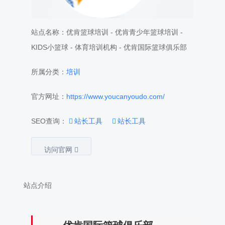
站点名称：优肯篮球培训 - 优肯青少年篮球培训 -
KIDS小篮球 - 体育培训机构 - 优肯国际篮球俱乐部
所属分类：
培训
官方网址：
https://www.youcanyoudo.com/
SEO查询：
站长工具
站长工具
访问官网
站点介绍