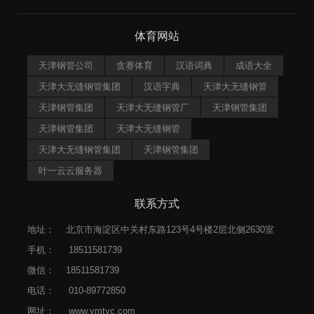
体育网站
天津钢管公司
贪赛体育
汉语词典
成语大全
天津大无缝钢管集团
汉语字典
天津大无缝钢管
天津钢管集团
天津大无缝钢管厂
天津钢管集团
天津钢管集团
天津大无缝钢管
天津大无缝钢管集团
天津钢管集团
叶一云云服务器
联系方式
地址：
北京市海淀区中关村东路123号4号楼2层北侧2630室
手机：
18511581739
微信：
18511581739
电话：
010-89772850
网址：
www.ymtyc.com