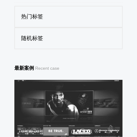
热门标签
随机标签
最新案例
Recent case