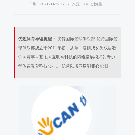
日期：2021-08-29 22:37 / 来源：YM / 浏览量：
优迈体育导读提醒：
优肯国际篮球俱乐部 优肯国际篮
球俱乐部成立于2011年初，从单一培训成长为双语教
学＋赛事＋基地＋互联网科技的四维发展模式的青少
年体育教育科技公司。 优肯以培养身能和心能阳