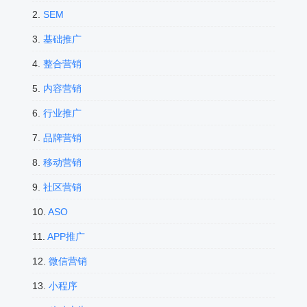
2.
SEM
3.
基础推广
4.
整合营销
5.
内容营销
6.
行业推广
7.
品牌营销
8.
移动营销
9.
社区营销
10.
ASO
11.
APP推广
12.
微信营销
13.
小程序