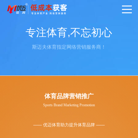
专注体育,不忘初心
斯迈夫体育指定网络营销服务商！
体育品牌营销推广
Sports Brand Marketing Promotion
—— 优迈体育助力提升体育品牌 ——