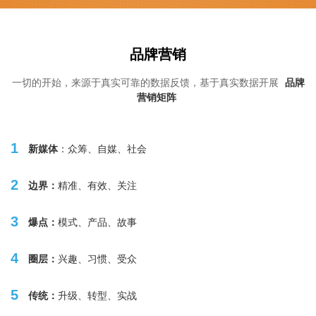
品牌营销
一切的开始，来源于真实可靠的数据反馈，基于真实数据开展
品牌
营销矩阵
1
新媒体
：众筹、自媒、社会
2
边界：
精准、有效、关注
3
爆点：
模式、产品、故事
4
圈层：
兴趣、习惯、受众
5
传统：
升级、转型、实战