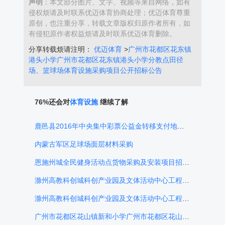
声明
：本文部分图片、文字、视频等来自网络，如有
侵权烦请及时联系优迈体育协商处理；优迈体育尊重
原创，也注重分享，转载文章版权归原作者所有，如
有侵犯原作者权益烦请及时联系优迈体育删除。
分享转载烦请注明：
优迈体育
>
广州市花都区花东镇
港头小学广州市花都区花东镇港头小学分教点田径
场、篮球场体育设施采购项目公开招标公告
76%还会对
体育设施
继续了解
鹿邑县2016年中央集中彩票公益金转移支付地方支持全民健身设施建设项目招标公告
内蒙古军区足球场面层材料采购
恩施州城全民健身活动点货物采购及安装项目招标公告
滁州高教科创城科创产业园及文体活动中心工程项目竞争性磋商招标公告
滁州高教科创城科创产业园及文体活动中心工程PPP项目竞争性磋商公告
广州市花都区花山镇新和小学广州市花都区花山镇新和小学分教点田径场、篮球场、羽毛球场采购项目招标公告