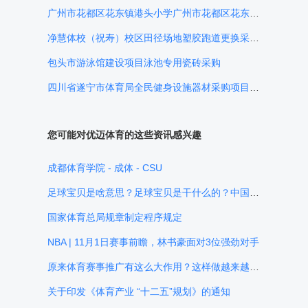
广州市花都区花东镇港头小学广州市花都区花东镇港头小学分教点田径场、篮球场体育设施采购项目招标公告
净慧体校（祝寿）校区田径场地塑胶跑道更换采购项目招标公告
包头市游泳馆建设项目泳池专用瓷砖采购
四川省遂宁市体育局全民健身设施器材采购项目公开招标采购公告
您可能对优迈体育的这些资讯感兴趣
成都体育学院 - 成体 - CSU
足球宝贝是啥意思？足球宝贝是干什么的？中国5大足球宝贝（彭久洋、张馨予、周韦彤、刘雯闻、杨棋涵moko），足球宝贝照片让人冲动
国家体育总局规章制定程序规定
NBA | 11月1日赛事前瞻，林书豪面对3位强劲对手
原来体育赛事推广有这么大作用？这样做越来越专业！
关于印发《体育产业 “十二五”规划》的通知