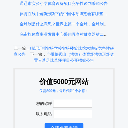
通辽市实验小学体育设备项目竞争性谈判采购公告
体育在线 | 当前形势下的中国体育博览会有哪些发展因素
金球制是什么意思？世界上第一个金球，金球制为什么被取消？金球制在哪一年取消
乌审旗体育事业发展中心采购嘎查村健身器材二次公告
上一篇：
临沂沂州实验学校实验楼篮球馆木地板竞争性磋
商公告
下一篇：
广州越秀山（洪德）体育场洪德球场购
置人造足球草坪项目公开招标公告
价值5000元网站
仅需899元，每月仅限1个名额！
您的称呼
联系电话