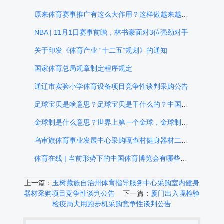
原来体育赛事推广有这么大作用？这样做越来越专业！
NBA | 11月1日赛事前瞻，林书豪面对3位强劲对手
关于印发《体育产业 “十二五”规划》的通知
国家体育总局规章制定程序规定
通辽市实验小学体育设备项目竞争性谈判采购公告
足球宝贝是啥意思？足球宝贝是干什么的？中国5大足球宝贝（彭久洋、张馨予、周韦彤、刘雯闻、杨棋涵moko），足球宝贝照片让人冲动
金球制是什么意思？世界上第一个金球，金球制为什么被取消？金球制在哪一年取消
乌审旗体育事业发展中心采购嘎查村健身器材二次公告
体育在线 | 当前形势下的中国体育博览会有哪些发展因素
上一篇：
玉树藏族自治州体育指导服务中心采购室内健身
器材采购项目竞争性谈判公告
下一篇：
厦门出入境检验
检疫局犬用跑步机采购竞争性谈判公告