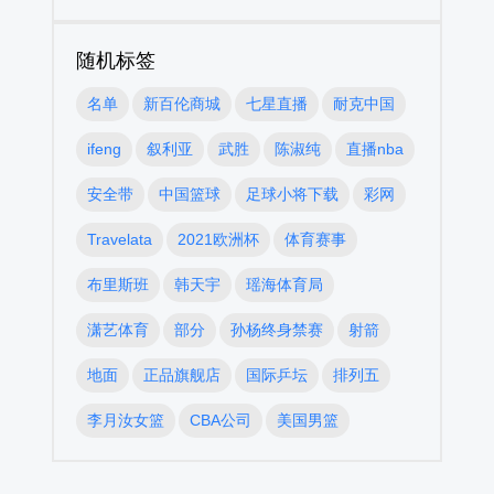
随机标签
名单
新百伦商城
七星直播
耐克中国
ifeng
叙利亚
武胜
陈淑纯
直播nba
安全带
中国篮球
足球小将下载
彩网
Travelata
2021欧洲杯
体育赛事
布里斯班
韩天宇
瑶海体育局
潇艺体育
部分
孙杨终身禁赛
射箭
地面
正品旗舰店
国际乒坛
排列五
李月汝女篮
CBA公司
美国男篮