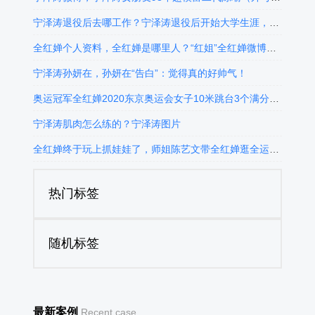
宁泽涛退役后去哪工作？宁泽涛退役后开始大学生涯，宁泽涛怎么了？
全红婵个人资料，全红婵是哪里人？“红姐”全红婵微博，全红婵第14届全运会女子10米跳台获得冠军！
宁泽涛孙妍在，孙妍在“告白”：觉得真的好帅气！
奥运冠军全红婵2020东京奥运会女子10米跳台3个满分，全红婵爆笑可爱采访，全红婵水花消失术
宁泽涛肌肉怎么练的？宁泽涛图片
全红婵终于玩上抓娃娃了，师姐陈艺文带全红婵逛全运村内游乐园,“红姐”玩抓娃娃机笑容灿烂
热门标签
随机标签
最新案例
Recent case