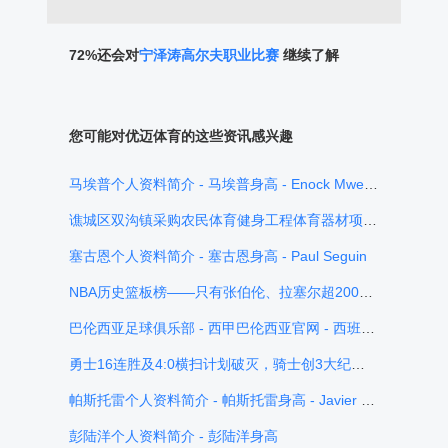
72%还会对
宁泽涛高尔夫职业比赛
继续了解
您可能对优迈体育的这些资讯感兴趣
马埃普个人资料简介 - 马埃普身高 - Enock Mwepu
谯城区双沟镇采购农民体育健身工程体育器材项目招标公告
塞古恩个人资料简介 - 塞古恩身高 - Paul Seguin
NBA历史篮板榜——只有张伯伦、拉塞尔超20000个篮板，贾巴尔位居第3
巴伦西亚足球俱乐部 - 西甲巴伦西亚官网 - 西班牙巴伦西亚队 - Valencia
勇士16连胜及4:0横扫计划破灭，骑士创3大纪录高效赢下G4
帕斯托雷个人资料简介 - 帕斯托雷身高 - Javier Pastore
彭陆洋个人资料简介 - 彭陆洋身高