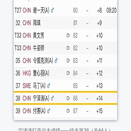
宁泽涛打高尔夫成绩——排名第38（共44人）