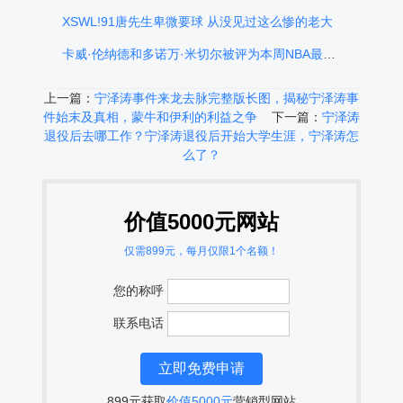
XSWL!91唐先生卑微要球 从没见过这么惨的老大
卡威·伦纳德和多诺万·米切尔被评为本周NBA最佳球员
上一篇：
宁泽涛事件来龙去脉完整版长图，揭秘宁泽涛事
件始末及真相，蒙牛和伊利的利益之争
下一篇：
宁泽涛
退役后去哪工作？宁泽涛退役后开始大学生涯，宁泽涛怎
么了？
价值5000元网站
仅需899元，每月仅限1个名额！
您的称呼
联系电话
899元获取
价值5000元
营销型网站