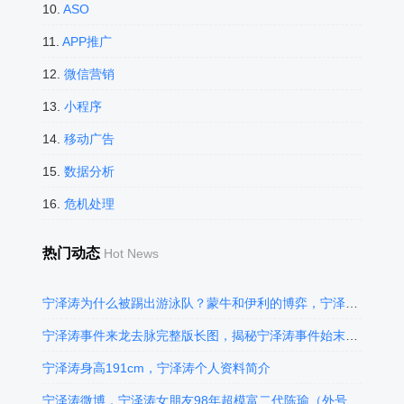
10.
ASO
11.
APP推广
12.
微信营销
13.
小程序
14.
移动广告
15.
数据分析
16.
危机处理
热门动态
Hot News
宁泽涛为什么被踢出游泳队？蒙牛和伊利的博弈，宁泽涛退役时才刚刚26岁！
宁泽涛事件来龙去脉完整版长图，揭秘宁泽涛事件始末及真相，蒙牛和伊利的利益之争
宁泽涛身高191cm，宁泽涛个人资料简介
宁泽涛微博，宁泽涛女朋友98年超模富二代陈瑜（外号“丸子”）靠谱一点，傍富婆被包养是假的