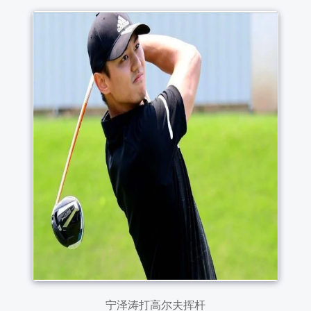
宁泽涛打高尔夫挥杆