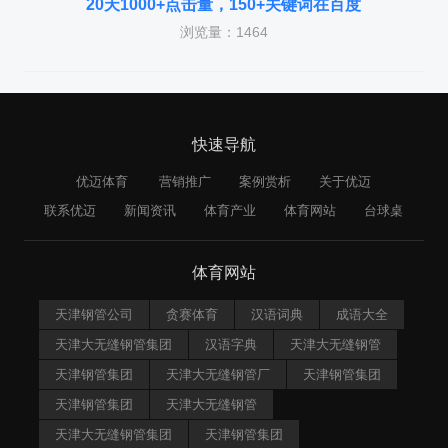
20天1000+点击量，150+关键词在百度
浏览量：1464
快速导航
优迈体育
营销推广
案例赏析
关于优迈
联系优迈
新闻资讯
体育产业
体育网站
台球桌
体育网站
天津钢管公司
贪赛体育
汉语词典
成语大全
天津大无缝钢管集团
汉语字典
天津大无缝钢管
天津钢管集团
天津大无缝钢管厂
天津钢管集团
天津钢管集团
天津大无缝钢管
天津大无缝钢管集团
天津钢管集团