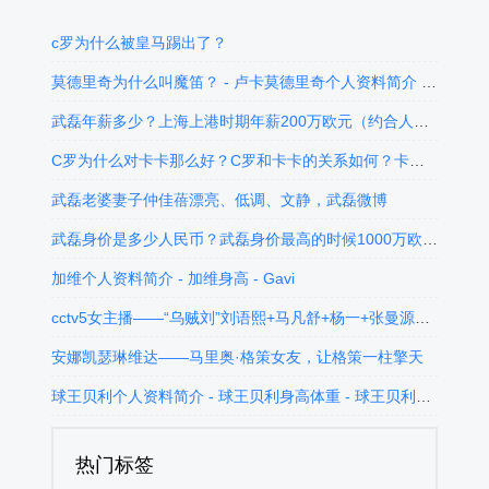
c罗为什么被皇马踢出了？
莫德里奇为什么叫魔笛？ - 卢卡莫德里奇个人资料简介 - 卢卡莫德里奇身高体重
武磊年薪多少？上海上港时期年薪200万欧元（约合人名币1582万）的武磊现目前在西班牙人年薪约30万欧元
C罗为什么对卡卡那么好？C罗和卡卡的关系如何？卡卡为C罗两度落泪
武磊老婆妻子仲佳蓓漂亮、低调、文静，武磊微博
武磊身价是多少人民币？武磊身价最高的时候1000万欧元，现在武磊身价300万欧元中国球员排名第2
加维个人资料简介 - 加维身高 - Gavi
cctv5女主播——“乌贼刘”刘语熙+马凡舒+杨一+张曼源+杨茗茗，5大美女主播，你中意哪位？
安娜凯瑟琳维达——马里奥·格策女友，让格策一柱擎天
球王贝利个人资料简介 - 球王贝利身高体重 - 球王贝利的故事
热门标签