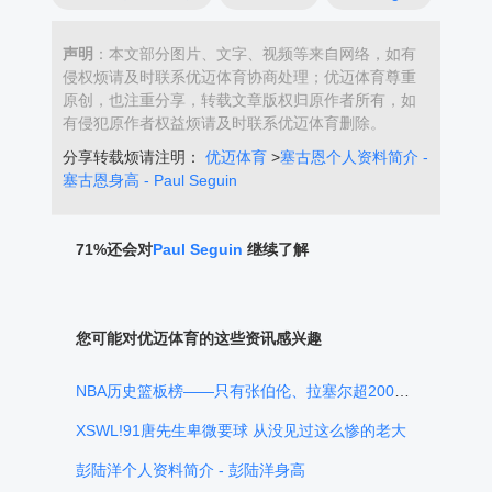
声明
：本文部分图片、文字、视频等来自网络，如有
侵权烦请及时联系优迈体育协商处理；优迈体育尊重
原创，也注重分享，转载文章版权归原作者所有，如
有侵犯原作者权益烦请及时联系优迈体育删除。
分享转载烦请注明：
优迈体育
>
塞古恩个人资料简介 -
塞古恩身高 - Paul Seguin
71%还会对
Paul Seguin
继续了解
您可能对优迈体育的这些资讯感兴趣
NBA历史篮板榜——只有张伯伦、拉塞尔超20000个篮板，贾巴尔位居第3
XSWL!91唐先生卑微要球 从没见过这么惨的老大
彭陆洋个人资料简介 - 彭陆洋身高