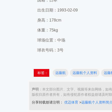
国籍：日本
出生日期：1993-02-09
身高：178cm
体重：75kg
球场位置：中场
球衣号码：3号
标签：
远藤航
远藤航个人资料
远藤
声明
：本文部分图片、文字、视频等来自网络，如
版权归原作者所有，如有侵犯原作者权益烦请及时
分享转载烦请注明：
优迈体育
>
远藤航个人资料简介 - 