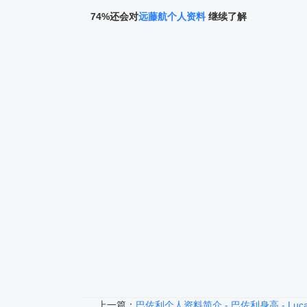
74%还会对
远藤航个人资料
继续了解
上一篇：
巴佐利个人资料简介 - 巴佐利身高 - Luca B