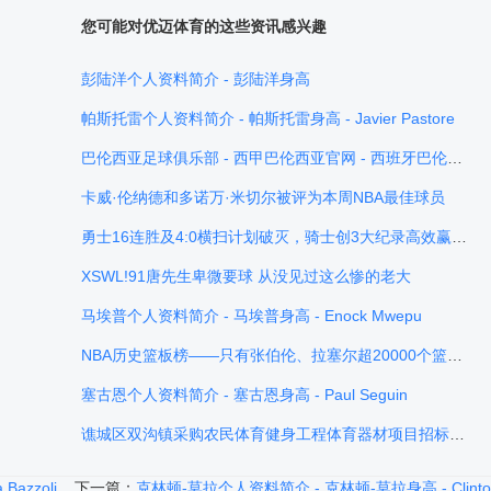
您可能对优迈体育的这些资讯感兴趣
彭陆洋个人资料简介 - 彭陆洋身高
帕斯托雷个人资料简介 - 帕斯托雷身高 - Javier Pastore
巴伦西亚足球俱乐部 - 西甲巴伦西亚官网 - 西班牙巴伦西亚队 - Valencia
卡威·伦纳德和多诺万·米切尔被评为本周NBA最佳球员
勇士16连胜及4:0横扫计划破灭，骑士创3大纪录高效赢下G4
XSWL!91唐先生卑微要球 从没见过这么惨的老大
马埃普个人资料简介 - 马埃普身高 - Enock Mwepu
NBA历史篮板榜——只有张伯伦、拉塞尔超20000个篮板，贾巴尔位居第3
塞古恩个人资料简介 - 塞古恩身高 - Paul Seguin
谯城区双沟镇采购农民体育健身工程体育器材项目招标公告
azzoli
下一篇：
克林顿-莫拉个人资料简介 - 克林顿-莫拉身高 - Clinton