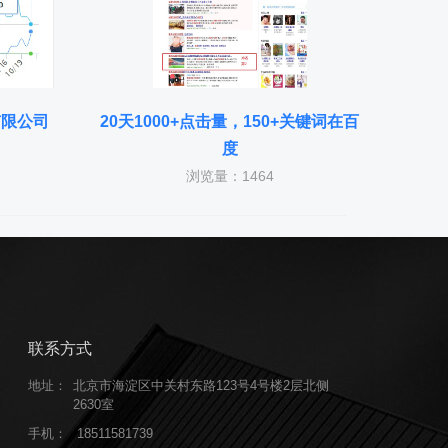
有限公司
20天1000+点击量，150+关键词在百
度
浏览量：1464
联系方式
地址：
北京市海淀区中关村东路123号4号楼2层北侧
2630室
手机：
18511581739