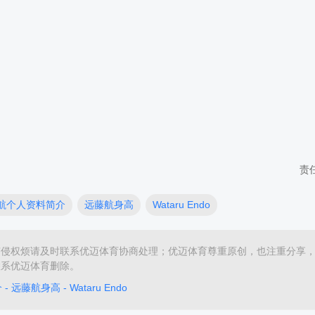
责
航个人资料简介
远藤航身高
Wataru Endo
有侵权烦请及时联系优迈体育协商处理；优迈体育尊重原创，也注重分享
联系优迈体育删除。
远藤航身高 - Wataru Endo