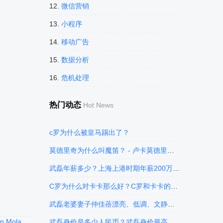
12.
微信营销
13.
小程序
14.
移动广告
15.
数据分析
16.
危机处理
热门动态
Hot News
c罗为什么被皇马踢出了？
莫德里奇为什么叫魔笛？ - 卢卡莫德里奇个人资料简介 - 卢卡莫德里奇身高体重
武磊年薪多少？上海上港时期年薪200万欧元（约合人名币1582万）的武磊现目前在西班牙人年薪约30万欧元
C罗为什么对卡卡那么好？C罗和卡卡的关系如何？卡卡为C罗两度落泪
武磊老婆妻子仲佳蓓漂亮、低调、文静，武磊微博
 Mola
武磊身价是多少人民币？武磊身价最高的时候1000万欧元，现在武磊身价300万欧元中国球员排名第2