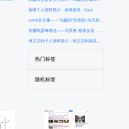
加维个人资料简介 - 加维身高 - Gavi
cctv5女主播——“乌贼刘”刘语熙+马凡舒+杨一+张曼源+杨茗茗，5大美女主播，你中意哪位？
安娜凯瑟琳维达——马里奥·格策女友，让格策一柱擎天
球王贝利个人资料简介 - 球王贝利身高体重 - 球王贝利的故事
热门标签
随机标签