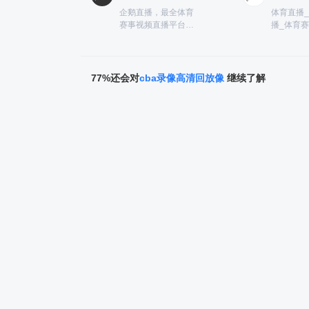
看高清 - cba在
篮球赛
企鹅直播，最全体育
体育直播
线直播 - cba直
直播 -
赛事视频直播平台，
播_体育
播吧 - cba赛程
育直播
提供免费NBA常规赛
播-企鹅直
直播，CBA直播足球
播，最全体
直播 - 企鹅体
篮...
育直播
77%还会对
cba录像高清回放像
继续了解