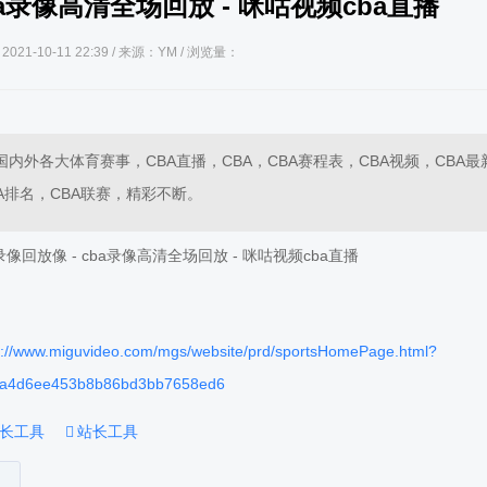
cba录像高清全场回放 - 咪咕视频cba直播
021-10-11 22:39 / 来源：YM / 浏览量：
内外各大体育赛事，CBA直播，CBA，CBA赛程表，CBA视频，CBA最
BA排名，CBA联赛，精彩不断。
像回放像 - cba录像高清全场回放 - 咪咕视频cba直播
s://www.miguvideo.com/mgs/website/prd/sportsHomePage.html?
1a4d6ee453b8b86bd3bb7658ed6
长工具
站长工具