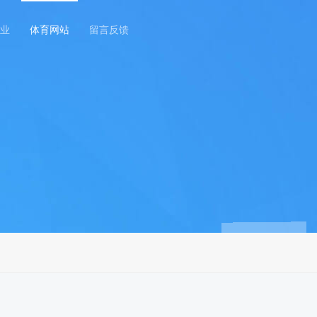
业
体育网站
留言反馈