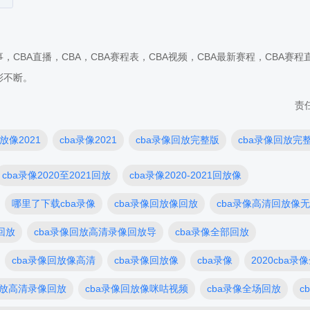
A直播，CBA，CBA赛程表，CBA视频，CBA最新赛程，CBA赛程直
彩不断。
责
放像2021
cba录像2021
cba录像回放完整版
cba录像回放完
cba录像2020至2021回放
cba录像2020-2021回放像
哪里了下载cba录像
cba录像回放像回放
cba录像高清回放像
回放
cba录像回放高清录像回放导
cba录像全部回放
cba录像回放像高清
cba录像回放像
cba录像
2020cba
回放高清录像回放
cba录像回放像咪咕视频
cba录像全场回放
c