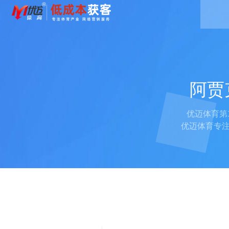
阿贾
优迈体育第
优迈体育专