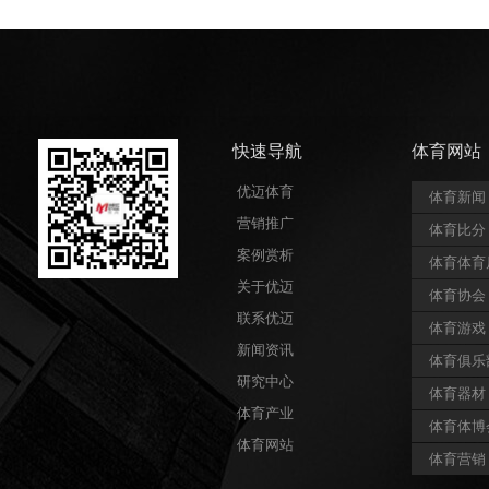
快速导航
体育网站
优迈体育
体育新闻
营销推广
体育比分
案例赏析
体育体育
关于优迈
体育协会
联系优迈
体育游戏
新闻资讯
体育俱乐
研究中心
体育器材
体育产业
体育体博
体育网站
体育营销