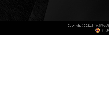
Copyright & 2021 北京
京公网