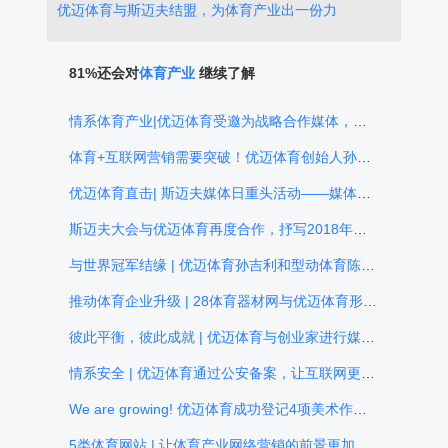
优迈体育与斯迈夫结盟，为体育产业出一份力
81%还会对
体育产业
继续了解
情系体育产业|优迈体育受邀为战略合作媒体，与广东体博会再次结缘！
体育+互联网营销需要突破！优迈体育创始人孙吉利应邀在杭州斯迈夫大会召开新闻发布会！
优迈体育直击| 斯迈夫媒体日重头活动——媒体沙龙今日下午成功举办
斯迈夫大会与优迈体育再度合作，抒写2018年体育产业新曙光！
与世界冠军结缘 | 优迈体育孙吉利和型动体育陈一冰的不忘初心
推动体育企业升级 | 28体育器材网与优迈体育形成战略合作伙伴关系
彼此平衡，彼此成就 | 优迈体育与创业家进行媒体合作，打造体育传播的价值
情系安全 | 优迈体育通过公安备案，让互联网更安全
We are growing! 优迈体育成功登记4项美术作品著作权
5类体育网站 | 让体育产业网络营销的前景更加宽广