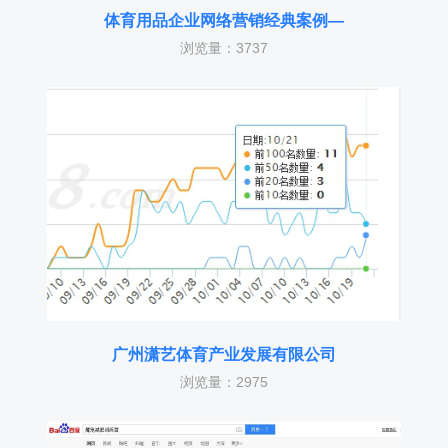
体育用品企业网络营销经典案例—
浏览量：3737
广州潇艺体育产业发展有限公司
浏览量：2975