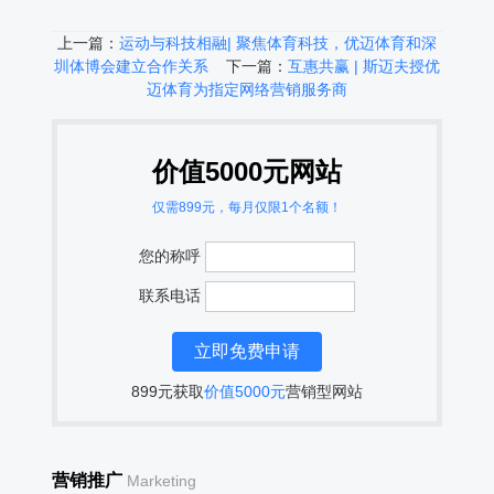
上一篇：
运动与科技相融| 聚焦体育科技，优迈体育和深
圳体博会建立合作关系
下一篇：
互惠共赢 | 斯迈夫授优
迈体育为指定网络营销服务商
价值5000元网站
仅需899元，每月仅限1个名额！
您的称呼
联系电话
899元获取
价值5000元
营销型网站
营销推广
Marketing