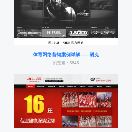
体育网络营销案例详解——耐克
浏览量：5845