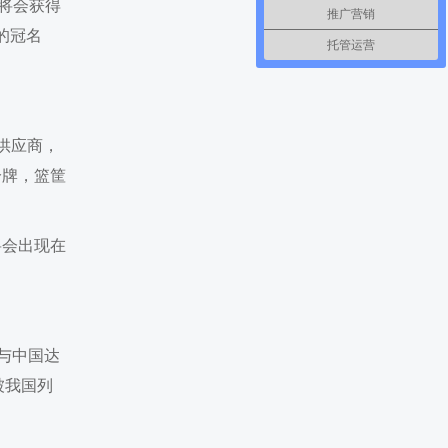
P将会获得
推广营销
的冠名
托管运营
供应商，
分牌，篮筐
将会出现在
五与中国达
被我国列