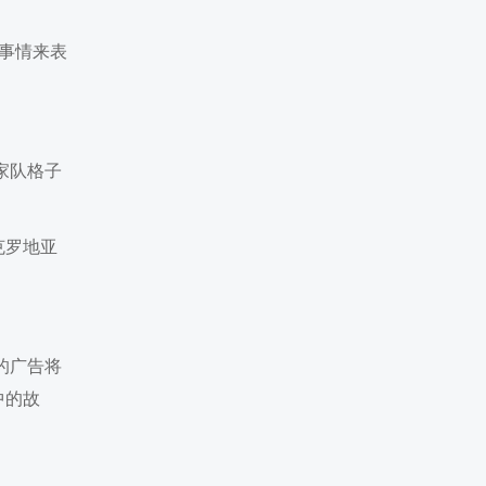
事情来表
家队格子
克罗地亚
的广告将
中的故