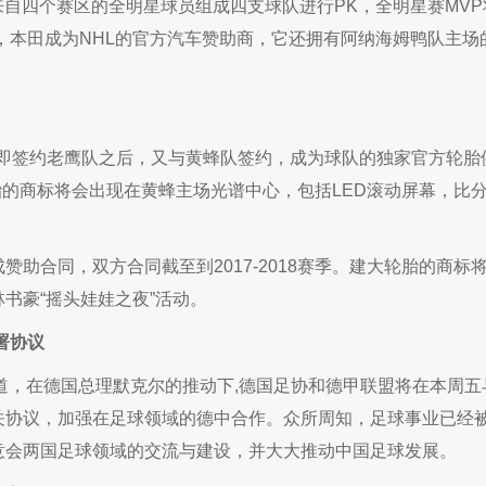
，来自四个赛区的全明星球员组成四支球队进行PK，全明星赛MV
年，本田成为NHL的官方汽车赞助商，它还拥有阿纳海姆鸭队主场
，即签约老鹰队之后，又与黄蜂队签约，成为球队的独家官方轮胎
湖轮胎的商标将会出现在黄蜂主场光谱中心，包括LED滚动屏幕，比
合同，双方合同截至到2017-2018赛季。建大轮胎的商标
书豪“摇头娃娃之夜”活动。
署协议
报道，在德国总理默克尔的推动下,德国足协和德甲联盟将在本周
关协议，加强在足球领域的德中合作。众所周知，足球事业已经
意会两国足球领域的交流与建设，并大大推动中国足球发展。