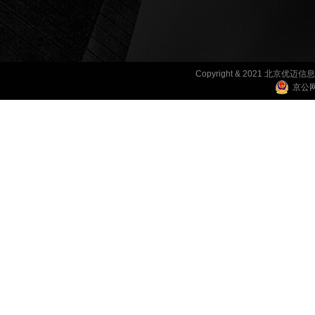
Copyright & 2021 北京
京公网