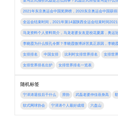
皇马正式报价武磊是怎么回事？武磊正式转会皇马是什么
2021年东京奥运会中国奖牌榜，2020东京奥运会中国获得
全运会结束时间，2021年第14届陕西全运会结束时间2021
马龙资料个人资料简介，马龙老婆女友是校花夏露，奥运
李晓霞为什么恨孔令辉？李晓霞微博诉苦真正原因，李晓
女排排名
中国女排
比利时女排世界排名
女排世界
女排世界排名出炉
女排世界排名一览表
随机标签
宁泽涛退役后干什么
滑协
武磊老婆仲佳蓓身高
软式网球协会
宁泽涛个人最好成绩
六盘山