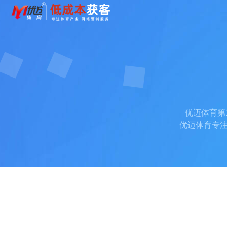
优迈体育第
优迈体育专