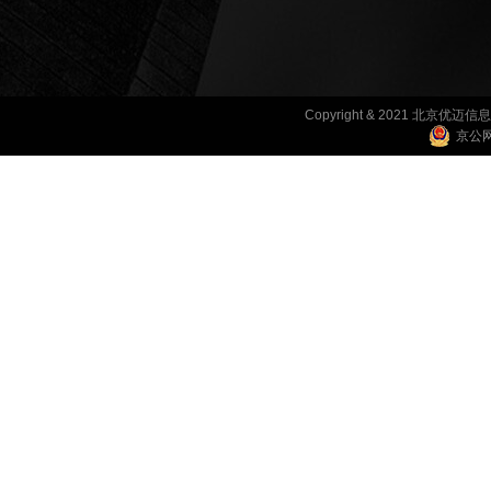
Copyright & 2021 北京
京公网