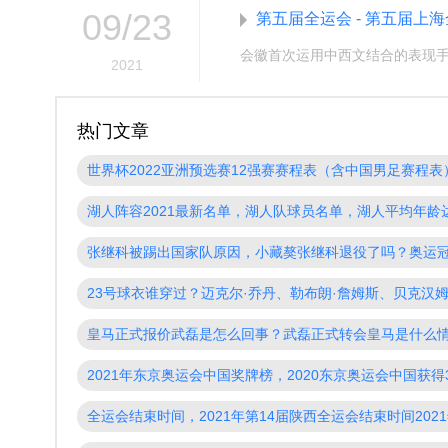
09
/
23
第五届全运会 - 第五届上海
2021
热门文章
世界杯2022亚洲预选赛12强赛赛程表（含中国男足赛程表
湖人阵容2021最新名单，湖人队球员名单，湖人平均年龄达
张继科被踢出国家队原因，小藏獒张继科退役了吗？奥运冠
23号球衣谁穿过？迈克尔·乔丹、勒布朗·詹姆斯、贝克汉
皇马正式报价武磊是怎么回事？武磊正式转会皇马是什么
2021年东京奥运会中国奖牌榜，2020东京奥运会中国获得
全运会结束时间，2021年第14届陕西全运会结束时间2021