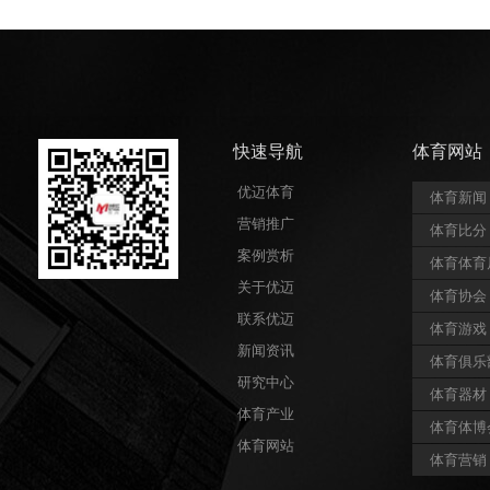
快速导航
体育网站
优迈体育
体育新闻
营销推广
体育比分
案例赏析
体育体育
关于优迈
体育协会
联系优迈
体育游戏
新闻资讯
体育俱乐
研究中心
体育器材
体育产业
体育体博
体育网站
体育营销