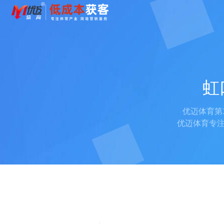
虹
优迈体育第
优迈体育专