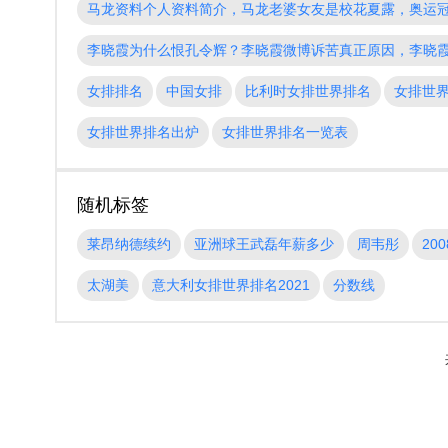
马龙资料个人资料简介，马龙老婆女友是校花夏露，奥运
李晓霞为什么恨孔令辉？李晓霞微博诉苦真正原因，李晓
女排排名
中国女排
比利时女排世界排名
女排世界
女排世界排名出炉
女排世界排名一览表
随机标签
莱昂纳德续约
亚洲球王武磊年薪多少
周韦彤
20
太湖美
意大利女排世界排名2021
分数线