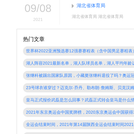
09
/
08
湖北省体育局
湖北省体育局 湖北省体育局
2021
热门文章
世界杯2022亚洲预选赛12强赛赛程表（含中国男足赛程表
湖人阵容2021最新名单，湖人队球员名单，湖人平均年龄达
张继科被踢出国家队原因，小藏獒张继科退役了吗？奥运冠
23号球衣谁穿过？迈克尔·乔丹、勒布朗·詹姆斯、贝克汉
皇马正式报价武磊是怎么回事？武磊正式转会皇马是什么
2021年东京奥运会中国奖牌榜，2020东京奥运会中国获得
全运会结束时间，2021年第14届陕西全运会结束时间2021