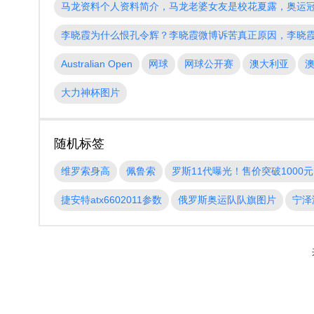
马龙资料个人资料简介，马龙老婆女友是校花夏露，奥运
李晓霞为什么恨孔令辉？李晓霞微博诉苦真正原因，李晓
Australian Open
网球
网球公开赛
澳大利亚
大力神杯图片
随机标签
维罗索身高
佩鲁索
罗斯11代曝光！售价突破1000
捷安特atx6602011参数
俄罗斯奥运队队旗图片
宁泽