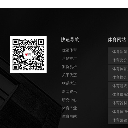
快速导航
体育网站
优迈体育
体育新闻
营销推广
体育比分
案例赏析
体育体育
关于优迈
体育协会
联系优迈
体育游戏
新闻资讯
体育俱乐
研究中心
体育器材
体育产业
体育体博
体育网站
体育营销