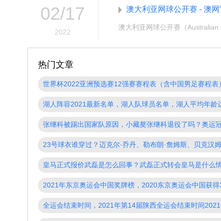
02
/
17
澳大利亚网球公开赛 - 澳网官网 -
2022
热门文章
世界杯2022亚洲预选赛12强赛赛程表（含中国男足赛程表
湖人阵容2021最新名单，湖人队球员名单，湖人平均年龄达
张继科被踢出国家队原因，小藏獒张继科退役了吗？奥运冠
23号球衣谁穿过？迈克尔·乔丹、勒布朗·詹姆斯、贝克汉
皇马正式报价武磊是怎么回事？武磊正式转会皇马是什么
2021年东京奥运会中国奖牌榜，2020东京奥运会中国获得
全运会结束时间，2021年第14届陕西全运会结束时间2021