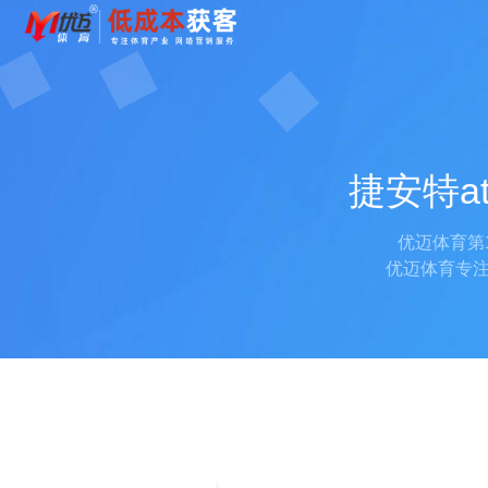
捷安特a
优迈体育第
优迈体育专