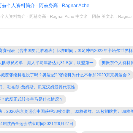
阿赫个人资料简介 - 阿赫身高 - Ragnar Ache
强赛赛程表（含中国男足赛程表）比赛时间，国足冲击2022年卡塔尔世界杯
人队球员名单，湖人平均年龄达到31.5岁，联盟第一
樊振东个人资料
藏獒张继科退役了吗？奥运冠军张继科为什么不参加2020东京奥运会？
乔丹、勒布朗·詹姆斯、贝克汉姆最具代表性
事？武磊正式转会皇马是什么情况？
榜，2020东京奥运会中国获得38枚金牌、32枚银牌、18枚铜牌共计88枚
4届陕西全运会结束时间2021年9月27日