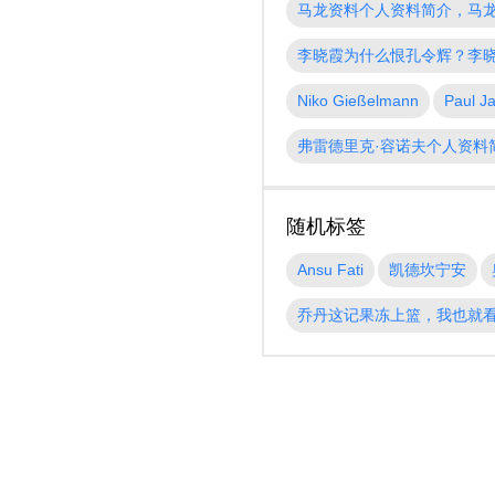
马龙资料个人资料简介，马
李晓霞为什么恨孔令辉？李
Niko Gießelmann
Paul Ja
弗雷德里克·容诺夫个人资料
随机标签
Ansu Fati
凯德坎宁安
乔丹这记果冻上篮，我也就看