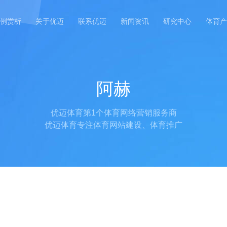
例赏析
关于优迈
联系优迈
新闻资讯
研究中心
体育产
阿赫
优迈体育第1个体育网络营销服务商
优迈体育专注体育网站建设、体育推广