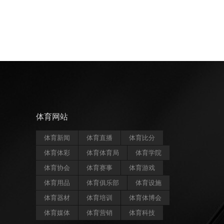
体育网站
体育新闻
体育直播
体育比分
体育体彩
体育体育局
体育学院
体育协会
体育赛事
体育游戏
体育用品
体育俱乐部
体育设施
体育器材
体育培训
体育体博会
体育媒体
体育营销
体育科技